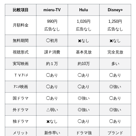
比較項目
mieru-TV
Hulu
Disney+
990円
1,026円
1,250円
月額料金
広告なし
広告なし
広告なし
無料期間
◯初月
✖️なし
✖️なし
視聴形式
課Ｐ消費
基本見放
完全見放
実写映画
約１万
約10万
多い
ＴＶｱﾆﾒ
◯あり
◯あり
◯あり
ｱﾆﾒ映画
◯あり
◯あり
◎強い
国ドラマ
◯あり
◎強い
◯あり
外ドラマ
△弱い
◎強い
◎強い
独ドラマ
✖️なし
◯あり
◯あり
メリット
新作早い
ドラマ強
ブランド