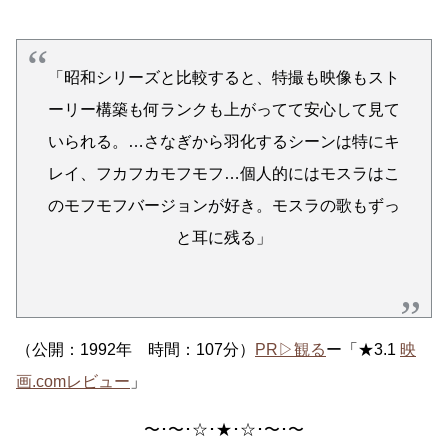
「昭和シリーズと比較すると、特撮も映像もスト
ーリー構築も何ランクも上がってて安心して見て
いられる。…さなぎから羽化するシーンは特にキ
レイ、フカフカモフモフ…個人的にはモスラはこ
のモフモフバージョンが好き。モスラの歌もずっ
と耳に残る」
（公開：1992年 時間：107分）
PR▷観る
ー「★3.1
映
画.comレビュー
」
〜･〜･☆･★･☆･〜･〜