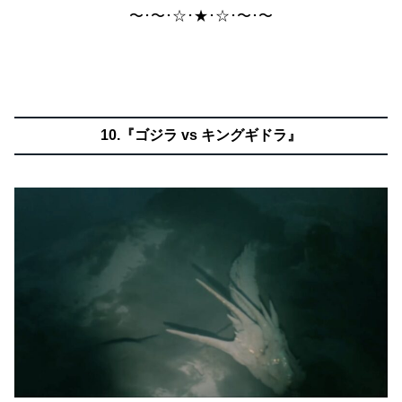
〜･〜･☆･★･☆･〜･〜
10.『ゴジラ vs キングギドラ』