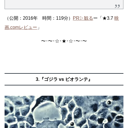
（公開：2016年 時間：119分）
PR▷観る
ー「★3.7
映
画.comレビュー
」
〜･〜･☆･★･☆･〜･〜
3.『ゴジラ vs ビオランテ』