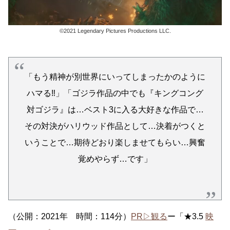
©2021 Legendary Pictures Productions LLC.
「もう精神が別世界にいってしまったかのように
ハマる‼︎」「ゴジラ作品の中でも『キングコング
対ゴジラ』は…ベスト3に入る大好きな作品で…
その対決がハリウッド作品として…決着がつくと
いうことで…期待どおり楽しませてもらい…興奮
覚めやらず…です」
（公開：2021年 時間：114分）
PR▷観る
ー「★3.5
映