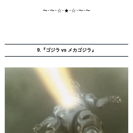
〜･〜･☆･★･☆･〜･〜
9.『ゴジラ vs メカゴジラ』