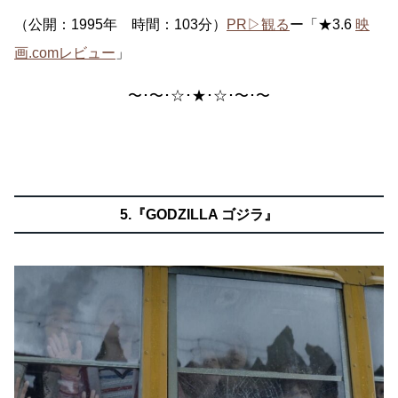
（公開：1995年 時間：103分）
PR▷観る
ー「★3.6
映
画.comレビュー
」
〜･〜･☆･★･☆･〜･〜
5.『GODZILLA ゴジラ』