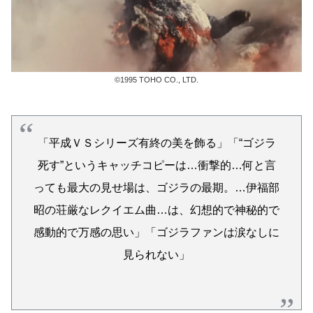
©1995 TOHO CO., LTD.
「平成ＶＳシリーズ有終の美を飾る」「“ゴジラ
死す”というキャッチコピーは…衝撃的…何と言
っても最大の見せ場は、ゴジラの最期。…伊福部
昭の荘厳なレクイエム曲…は、幻想的で神秘的で
感動的で万感の思い」「ゴジラファンは涙なしに
見られない」