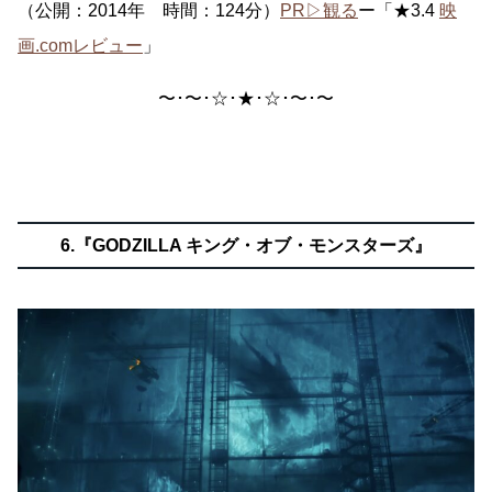
（公開：2014年 時間：124分）
PR▷観る
ー「★3.4
映
画.comレビュー
」
〜･〜･☆･★･☆･〜･〜
6.『GODZILLA キング・オブ・モンスターズ』