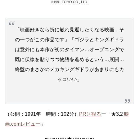
©1991 TOHO CO., LTD.
「映画好きなら折に触れ見返したくなる映画…そ
の一つがこの作品です」「ゴジラとキングギドラ
は意外にも本作が初のタイマン…オープニングで
既に伏線を貼りつつ物語を進めるという…展開…
終盤のまさかのメカキングギドラがあまりにもカ
ッコいい」
（公開：1991年 時間：102分）
PR▷観る
ー「★3.2
映
画.comレビュー
」
〜･〜･☆･★･☆･〜･〜