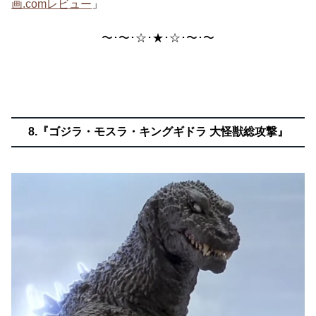
画.comレビュー
」
〜･〜･☆･★･☆･〜･〜
8.『ゴジラ・モスラ・キングギドラ 大怪獣総攻撃』