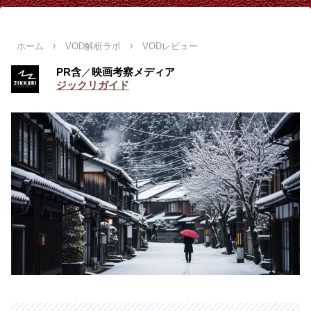
ホーム
VOD解析ラボ
VODレビュー
PR含
／
映画考察メディア
ジックリガイド