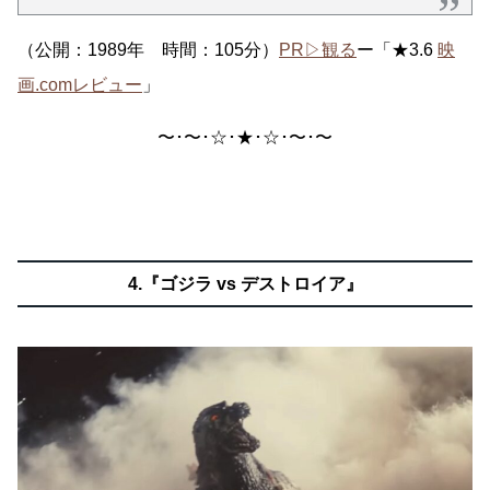
（公開：1989年 時間：105分）
PR▷観る
ー「★3.6
映
画.comレビュー
」
〜･〜･☆･★･☆･〜･〜
4.『ゴジラ vs デストロイア』