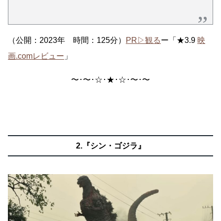
（公開：2023年 時間：125分）
PR▷観る
ー「★3.9
映
画.comレビュー
」
〜･〜･☆･★･☆･〜･〜
2.『シン・ゴジラ』