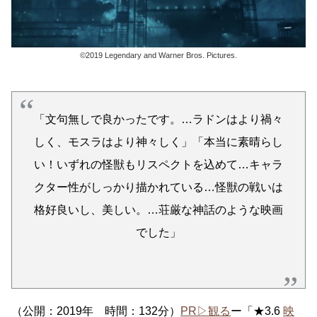
©2019 Legendary and Warner Bros. Pictures.
「文句無しで良かったです。…ラドンはより禍々
しく、モスラはより神々しく」「本当に素晴らし
い！いずれの怪獣もリスペクトを込めて…キャラ
クター性がしっかり描かれている…怪獣の戦いは
格好良いし、美しい。…荘厳な神話のような映画
でした」
（公開：2019年 時間：132分）
PR▷観る
ー「★3.6
映