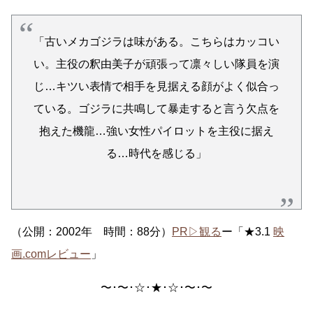
「古いメカゴジラは味がある。こちらはカッコい
い。主役の釈由美子が頑張って凛々しい隊員を演
じ…キツい表情で相手を見据える顔がよく似合っ
ている。ゴジラに共鳴して暴走すると言う欠点を
抱えた機龍…強い女性パイロットを主役に据え
る…時代を感じる」
（公開：2002年 時間：88分）
PR▷観る
ー「★3.1
映
画.comレビュー
」
〜･〜･☆･★･☆･〜･〜