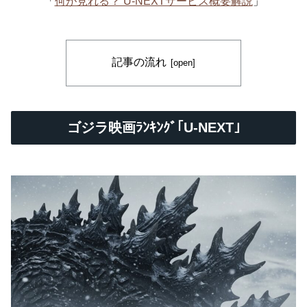
「
何が見れる？ U-NEXTサービス概要解説
」
記事の流れ
ゴジラ映画ﾗﾝｷﾝｸﾞ｢U-NEXT｣